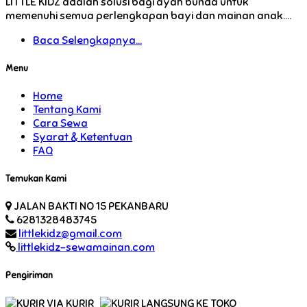
LITTLE KIDZ adalah solusi bagi ayah bunda untuk
memenuhi semua perlengkapan bayi dan mainan anak....
Baca Selengkapnya...
Menu
Home
Tentang Kami
Cara Sewa
Syarat & Ketentuan
FAQ
Temukan Kami
JALAN BAKTI NO 15 PEKANBARU
6281328483745
littlekidz@gmail.com
littlekidz-sewamainan.com
Pengiriman
VIA KURIR
LANGSUNG KE TOKO