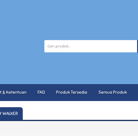
t & Ketentuan
FAQ
Produk Tersedia
Semua Produk
Y WALKER