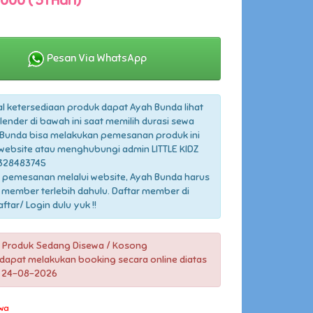
000 ( 31 Hari)
Pesan Via WhatsApp
l ketersediaan produk dapat Ayah Bunda lihat
lender di bawah ini saat memilih durasi sewa
Bunda bisa melakukan pemesanan produk ini
 website atau menghubungi admin LITTLE KIDZ
328483745
 pemesanan melalui website, Ayah Bunda harus
 member terlebih dahulu. Daftar member di
tar/ Login dulu yuk !!
 Produk Sedang Disewa / Kosong
dapat melakukan booking secara online diatas
l 24-08-2026
wa