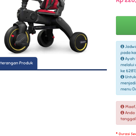
Rp 220,
Jadwa
pada ka
Ayah 
terangan Produk
melalui
ke 6281
Untuk
menjadi
menu Daf
Maaf,
Anda 
tangga
Durasi Se