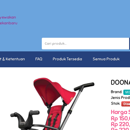
t & Ketentuan
FAQ
Produk Tersedia
Semua Produk
DOONA 
Brand:
MO
Jenis Prod
Stok:
Dis
Harga 
Rp 150,
Rp 220,